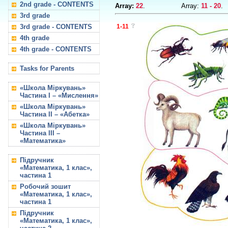
2nd grade - CONTENTS
Array:
22
.
Array:
11 - 20
.
3rd grade
3rd grade - CONTENTS
1-11
4th grade
4th grade - CONTENTS
Tasks for Parents
«Школа Міркувань»
Частина I – «Мислення»
«Школа Міркувань»
Частина II – «Абетка»
«Школа Міркувань»
Частина III –
«Математика»
Підручник
«Математика, 1 клас»,
частина 1
Робочий зошит
«Математика, 1 клас»,
частина 1
Підручник
«Математика, 1 клас»,