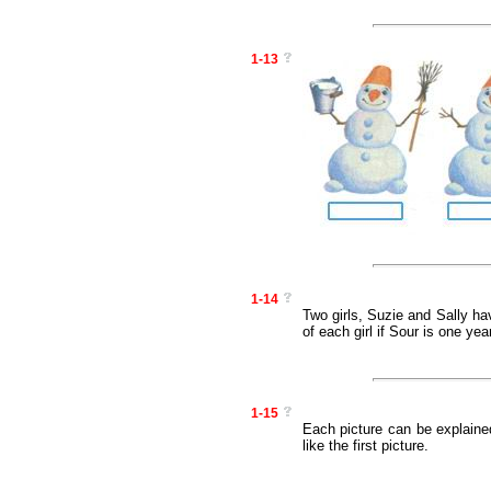
1-13
1-14
Two girls, Suzie and Sally ha
of each girl if Sour is one ye
1-15
Each picture can be explaine
like the first picture.