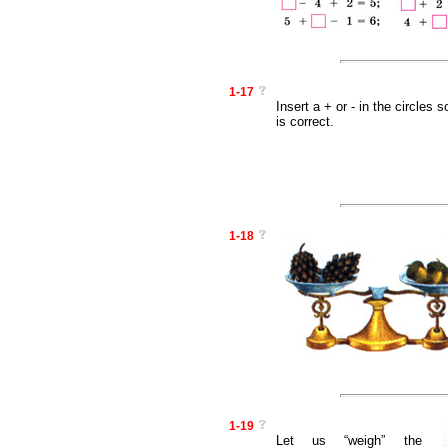
1-17
Insert a + or - in the circles 
is correct.
1-18
1-19
Let us “weigh” the