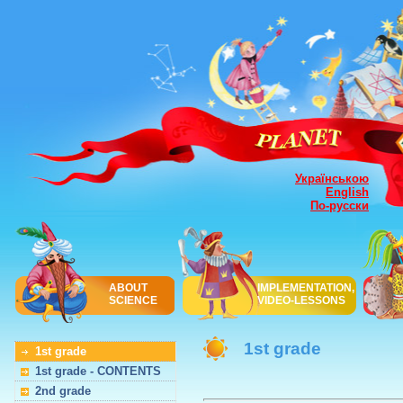
Українською
English
По-русски
ABOUT
IMPLEMENTATION,
SCIENCE
VIDEO-LESSONS
1st grade
1st grade
1st grade - CONTENTS
2nd grade